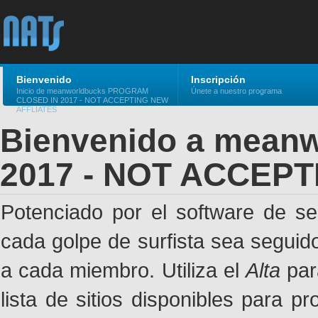
Bienvenido
Inscripción
Inicio de meanworldbucks PROGRAM
Únete a nuestro programa
CLOSED IN 2017 - NOT ACCEPTING NEW
AFFLIATES
Bienvenido a mea
2017 - NOT ACCEP
Potenciado por el software de s
cada golpe de surfista sea seguid
a cada miembro. Utiliza el
Alta
par
lista de sitios disponibles para p